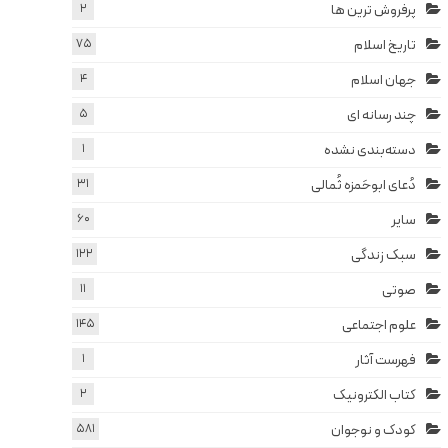
پرفروش ترین ها
2
تاریخ اسلام
75
جهان اسلام
4
چند رسانه ای
5
دسته‌بندی نشده
1
دُعای ابوحَمزه ثُمالی
31
سایر
60
سبک زندگی
122
صوتی
11
علوم اجتماعی
145
فهرست آثار
1
کتاب الکترونیک
2
کودک و نوجوان
581