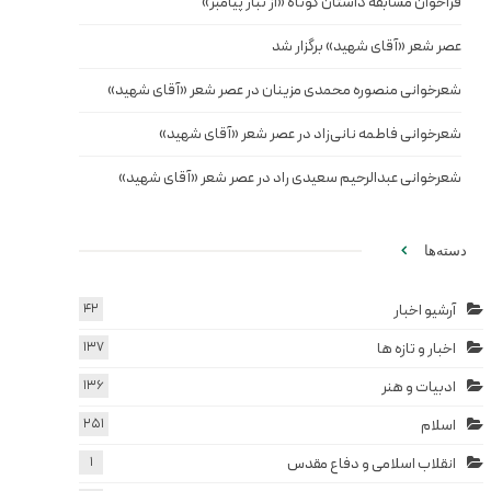
فراخوان مسابقه داستان کوتاه «از تبار پیامبر»
عصر شعر «آقای شهید» برگزار شد
شعرخوانی منصوره محمدی مزینان در عصر شعر «آقای شهید»
شعرخوانی فاطمه نانی‌زاد در عصر شعر «آقای شهید»
شعرخوانی عبدالرحیم سعیدی راد در عصر شعر «آقای شهید»
دسته‌ها
آرشیو اخبار
42
اخبار و تازه ها
137
ادبیات و هنر
136
اسلام
251
انقلاب اسلامی و دفاع مقدس
1