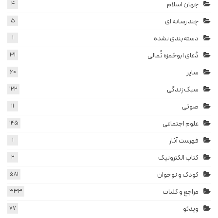
جهان اسلام
4
چند رسانه ای
5
دسته‌بندی نشده
1
دُعای ابوحَمزه ثُمالی
31
سایر
60
سبک زندگی
122
صوتی
11
علوم اجتماعی
145
فهرست آثار
1
کتاب الکترونیک
2
کودک و نوجوان
581
مراجع و کلیات
333
ویدئو
77