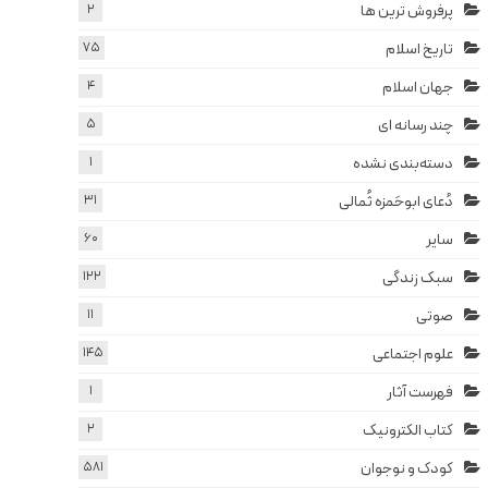
پرفروش ترین ها
2
تاریخ اسلام
75
جهان اسلام
4
چند رسانه ای
5
دسته‌بندی نشده
1
دُعای ابوحَمزه ثُمالی
31
سایر
60
سبک زندگی
122
صوتی
11
علوم اجتماعی
145
فهرست آثار
1
کتاب الکترونیک
2
کودک و نوجوان
581