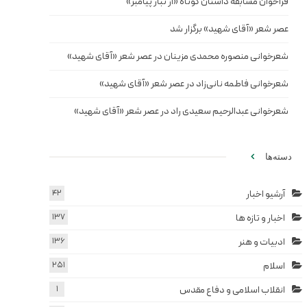
فراخوان مسابقه داستان کوتاه «از تبار پیامبر»
عصر شعر «آقای شهید» برگزار شد
شعرخوانی منصوره محمدی مزینان در عصر شعر «آقای شهید»
شعرخوانی فاطمه نانی‌زاد در عصر شعر «آقای شهید»
شعرخوانی عبدالرحیم سعیدی راد در عصر شعر «آقای شهید»
دسته‌ها
آرشیو اخبار
42
اخبار و تازه ها
137
ادبیات و هنر
136
اسلام
251
انقلاب اسلامی و دفاع مقدس
1