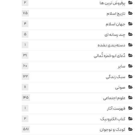
پرفروش ترین ها
2
تاریخ اسلام
75
جهان اسلام
4
چند رسانه ای
5
دسته‌بندی نشده
1
دُعای ابوحَمزه ثُمالی
31
سایر
60
سبک زندگی
122
صوتی
11
علوم اجتماعی
145
فهرست آثار
1
کتاب الکترونیک
2
کودک و نوجوان
581