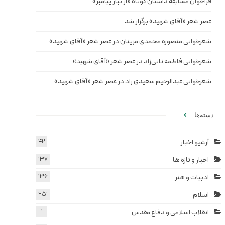
فراخوان مسابقه داستان کوتاه «از تبار پیامبر»
عصر شعر «آقای شهید» برگزار شد
شعرخوانی منصوره محمدی مزینان در عصر شعر «آقای شهید»
شعرخوانی فاطمه نانی‌زاد در عصر شعر «آقای شهید»
شعرخوانی عبدالرحیم سعیدی راد در عصر شعر «آقای شهید»
دسته‌ها
آرشیو اخبار
42
اخبار و تازه ها
137
ادبیات و هنر
136
اسلام
251
انقلاب اسلامی و دفاع مقدس
1