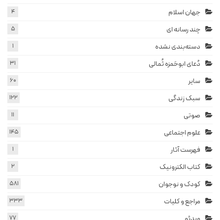
جهان اسلام
4
چند رسانه ای
5
دسته‌بندی نشده
1
دُعای ابوحَمزه ثُمالی
31
سایر
60
سبک زندگی
122
صوتی
11
علوم اجتماعی
145
فهرست آثار
1
کتاب الکترونیک
2
کودک و نوجوان
581
مراجع و کلیات
333
ویدئو
77