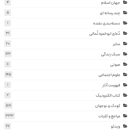
جهان اسلام
4
چند رسانه ای
5
دسته‌بندی نشده
1
دُعای ابوحَمزه ثُمالی
31
سایر
60
سبک زندگی
122
صوتی
11
علوم اجتماعی
145
فهرست آثار
1
کتاب الکترونیک
2
کودک و نوجوان
581
مراجع و کلیات
333
ویدئو
77