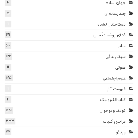
جهان اسلام
4
چند رسانه ای
5
دسته‌بندی نشده
1
دُعای ابوحَمزه ثُمالی
31
سایر
60
سبک زندگی
122
صوتی
11
علوم اجتماعی
145
فهرست آثار
1
کتاب الکترونیک
2
کودک و نوجوان
581
مراجع و کلیات
333
ویدئو
77