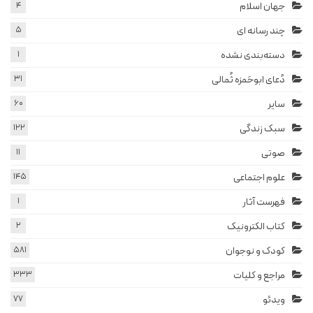
جهان اسلام
4
چند رسانه ای
5
دسته‌بندی نشده
1
دُعای ابوحَمزه ثُمالی
31
سایر
60
سبک زندگی
122
صوتی
11
علوم اجتماعی
145
فهرست آثار
1
کتاب الکترونیک
2
کودک و نوجوان
581
مراجع و کلیات
333
ویدئو
77