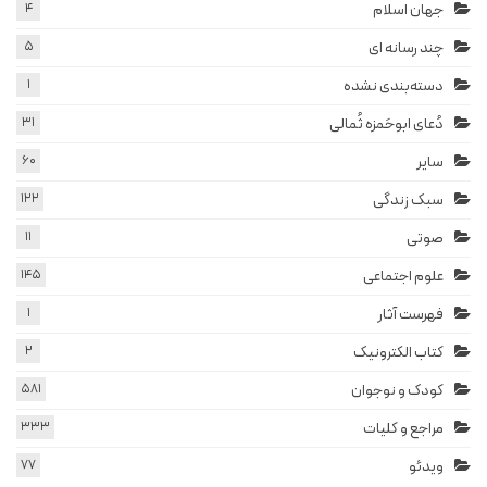
جهان اسلام
4
چند رسانه ای
5
دسته‌بندی نشده
1
دُعای ابوحَمزه ثُمالی
31
سایر
60
سبک زندگی
122
صوتی
11
علوم اجتماعی
145
فهرست آثار
1
کتاب الکترونیک
2
کودک و نوجوان
581
مراجع و کلیات
333
ویدئو
77