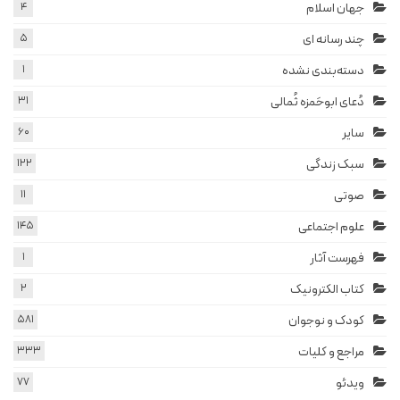
جهان اسلام
4
چند رسانه ای
5
دسته‌بندی نشده
1
دُعای ابوحَمزه ثُمالی
31
سایر
60
سبک زندگی
122
صوتی
11
علوم اجتماعی
145
فهرست آثار
1
کتاب الکترونیک
2
کودک و نوجوان
581
مراجع و کلیات
333
ویدئو
77