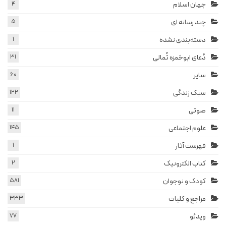
جهان اسلام
4
چند رسانه ای
5
دسته‌بندی نشده
1
دُعای ابوحَمزه ثُمالی
31
سایر
60
سبک زندگی
122
صوتی
11
علوم اجتماعی
145
فهرست آثار
1
کتاب الکترونیک
2
کودک و نوجوان
581
مراجع و کلیات
333
ویدئو
77