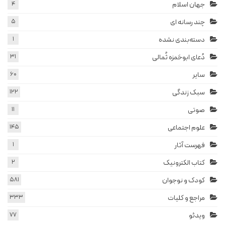
جهان اسلام
4
چند رسانه ای
5
دسته‌بندی نشده
1
دُعای ابوحَمزه ثُمالی
31
سایر
60
سبک زندگی
122
صوتی
11
علوم اجتماعی
145
فهرست آثار
1
کتاب الکترونیک
2
کودک و نوجوان
581
مراجع و کلیات
333
ویدئو
77