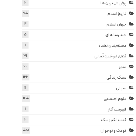
پرفروش ترین ها
2
تاریخ اسلام
75
جهان اسلام
4
چند رسانه ای
5
دسته‌بندی نشده
1
دُعای ابوحَمزه ثُمالی
31
سایر
60
سبک زندگی
122
صوتی
11
علوم اجتماعی
145
فهرست آثار
1
کتاب الکترونیک
2
کودک و نوجوان
581