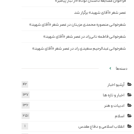
فراخوان مسابقه داستان کوتاه «از تبار پیامبر»
عصر شعر «آقای شهید» برگزار شد
شعرخوانی منصوره محمدی مزینان در عصر شعر «آقای شهید»
شعرخوانی فاطمه نانی‌زاد در عصر شعر «آقای شهید»
شعرخوانی عبدالرحیم سعیدی راد در عصر شعر «آقای شهید»
دسته‌ها
آرشیو اخبار
42
اخبار و تازه ها
137
ادبیات و هنر
136
اسلام
251
انقلاب اسلامی و دفاع مقدس
1