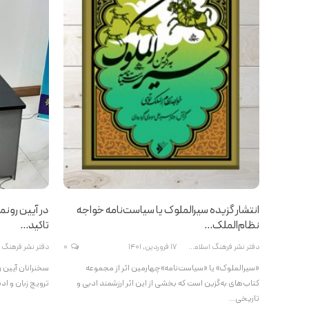
انتشار گزیده سیرالملوک یا سیاست‌نامه خواجه
در آیین رونم
نظام‌الملک…
تاکید…
دفتر نشر فرهنگ اسلامی
17 فروردین, 1401
0
«سیرالملوک» یا «سیاست‌نامه»چهارمین اثر از مجموعه
سخنرانان آیین ر
کتاب‌های به‌گزین است که بخشی از این اثر ارزشمند ادبی و
ترویج زبان و اد
تاریخی…