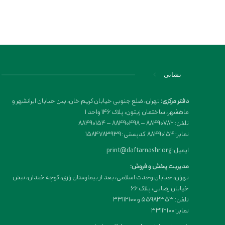
نشانی
دفتر مرکزی:
تهران، ضلع جنوبی خیابان کریم خان، بین خیابان ایرانشهر و
ماهشهر، ساختمان زیتون، پلاک 146 واحد 1
تلفن: 88490782 – 88490498 – 88490154
نمابر: 88490154 کدپستی: 1584783939
ایمیل: print@daftarnashr.org
مدیریت پخش و فروش:
تهران، خیابان وحدت اسلامی، بعد از بیمارستان رازی، کوچه خندان، نبش
خیابان رضایی، پلاک ۶۶
تلفن: 55982353 و 33112100
نمابر: 33112100