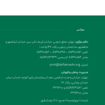
نشانی
دفتر مرکزی:
تهران، ضلع جنوبی خیابان کریم خان، بین خیابان ایرانشهر و
ماهشهر، ساختمان زیتون، پلاک 146 واحد 1
تلفن: 88490782 – 88490498 – 88490154
نمابر: 88490154 کدپستی: 1584783939
ایمیل: print@daftarnashr.org
مدیریت پخش و فروش:
تهران، خیابان وحدت اسلامی، بعد از بیمارستان رازی، کوچه خندان، نبش
خیابان رضایی، پلاک ۶۶
تلفن: 55982353 و 33112100
نمابر: 33112100
شنبه تا چهارشنبه 8 صبح تا 16 بعداز ظهر