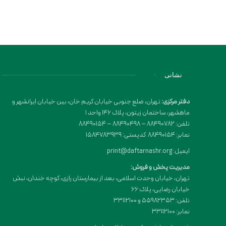
نشانی
دفتر مرکزی:
تهران، ضلع جنوبی خیابان کریم خان، بین خیابان ایرانشهر و
ماهشهر، ساختمان زیتون، پلاک 146 واحد 1
تلفن: 88490782 – 88490498 – 88490154
نمابر: 88490154 کدپستی: 1584783939
ایمیل: print@daftarnashr.org
مدیریت پخش و فروش:
تهران، خیابان وحدت اسلامی، بعد از بیمارستان رازی، کوچه خندان، نبش
خیابان رضایی، پلاک ۶۶
تلفن: 55982353 و 33112100
نمابر: 33112100