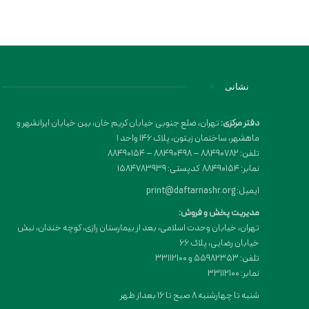
نشانی
دفتر مرکزی:
تهران، ضلع جنوبی خیابان کریم خان، بین خیابان ایرانشهر و
ماهشهر، ساختمان زیتون، پلاک 146 واحد 1
تلفن: 88490782 – 88490498 – 88490154
نمابر: 88490154 کدپستی: 1584783939
ایمیل: print@daftarnashr.org
مدیریت پخش و فروش:
تهران، خیابان وحدت اسلامی، بعد از بیمارستان رازی، کوچه خندان، نبش
خیابان رضایی، پلاک ۶۶
تلفن: 55982353 و 33112100
نمابر: 33112100
شنبه تا چهارشنبه 8 صبح تا 16 بعداز ظهر