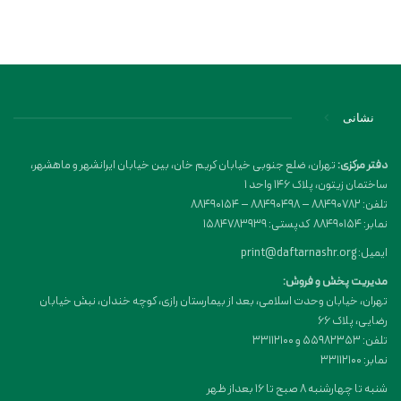
نشانی
دفتر مرکزی:
تهران، ضلع جنوبی خیابان کریم خان، بین خیابان ایرانشهر و ماهشهر،
ساختمان زیتون، پلاک 146 واحد 1
تلفن: 88490782 – 88490498 – 88490154
نمابر: 88490154 کدپستی: 1584783939
ایمیل: print@daftarnashr.org
مدیریت پخش و فروش:
تهران، خیابان وحدت اسلامی، بعد از بیمارستان رازی، کوچه خندان، نبش خیابان
رضایی، پلاک ۶۶
تلفن: 55982353 و 33112100
نمابر: 33112100
شنبه تا چهارشنبه 8 صبح تا 16 بعداز ظهر