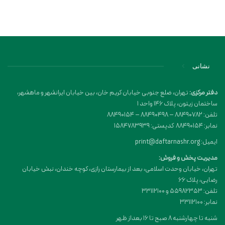
نشانی
دفتر مرکزی:
تهران، ضلع جنوبی خیابان کریم خان، بین خیابان ایرانشهر و ماهشهر،
ساختمان زیتون، پلاک 146 واحد 1
تلفن: 88490782 – 88490498 – 88490154
نمابر: 88490154 کدپستی: 1584783939
ایمیل: print@daftarnashr.org
مدیریت پخش و فروش:
تهران، خیابان وحدت اسلامی، بعد از بیمارستان رازی، کوچه خندان، نبش خیابان
رضایی، پلاک ۶۶
تلفن: 55982353 و 33112100
نمابر: 33112100
شنبه تا چهارشنبه 8 صبح تا 16 بعداز ظهر