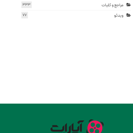
مراجع و کلیات
333
ویدئو
77