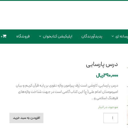
سانه ای
پدیدآورندگان
اپلیکیشن کتابخوان
فروشگاه
0 محصول
درس پارسایی
290,000
ریال
درس پارسایی، کاوشی است ژرف پیرامون واژه تقوی بر پایه قرآن کریم و بیان
امیرمومنان امام علی(ع) این کتاب گامی است در جهت شناخت واژه‌های
فرهنگ اسلامی و…
موجود در انبار
درس
افزودن به سبد خرید
پارسایی