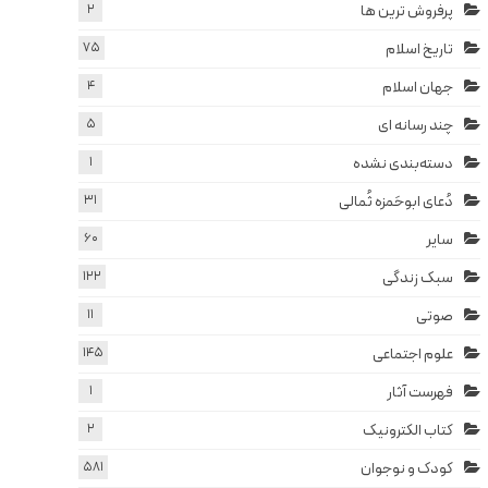
پرفروش ترین ها
2
تاریخ اسلام
75
جهان اسلام
4
چند رسانه ای
5
دسته‌بندی نشده
1
دُعای ابوحَمزه ثُمالی
31
سایر
60
سبک زندگی
122
صوتی
11
علوم اجتماعی
145
فهرست آثار
1
کتاب الکترونیک
2
کودک و نوجوان
581