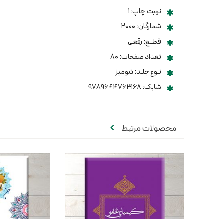
نوبت چاپ: ۱
شمارگان: ۲۰۰۰
قطــع: رقعی
تعداد صفحات: ۸۰
نـوع جلـد: شومیز
شابک: ۹۷۸۹۶۴۴۷۶۳۱۶۸
محصولات مرتبط