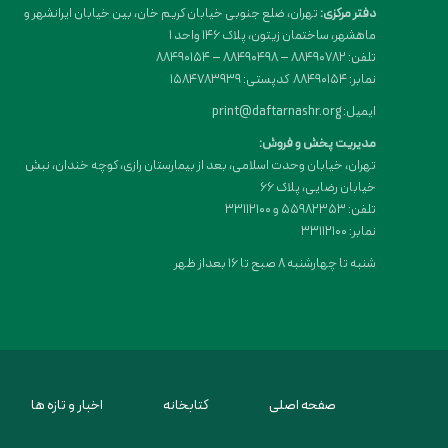
دفتر مرکزی:
تهران، ضلع جنوبی خیابان کریم خان، بین خیابان ایرانشهر و
ماهشهر، ساختمان زیتون، پلاک 146 واحد 1
تلفن: 88490782 – 88490498 – 88490154
نمابر: 88490154 کدپستی: 1584783939
ایمیل: print@daftarnashr.org
مدیریت پخش و فروش:
تهران، خیابان وحدت اسلامی، بعد از بیمارستان رازی، کوچه خندان، نبش
خیابان رضایی، پلاک ۶۶
تلفن: 55982353 و 33112100
نمابر: 33112100
شنبه تا چهارشنبه 8 صبح تا 16 بعداز ظهر
صفحه اصلی
کتابخانه
اخبار و تازه ها