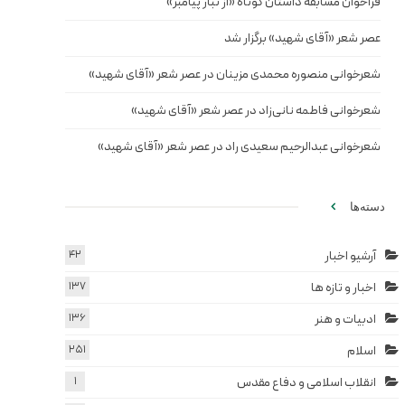
فراخوان مسابقه داستان کوتاه «از تبار پیامبر»
عصر شعر «آقای شهید» برگزار شد
شعرخوانی منصوره محمدی مزینان در عصر شعر «آقای شهید»
شعرخوانی فاطمه نانی‌زاد در عصر شعر «آقای شهید»
شعرخوانی عبدالرحیم سعیدی راد در عصر شعر «آقای شهید»
دسته‌ها
آرشیو اخبار
42
اخبار و تازه ها
137
ادبیات و هنر
136
اسلام
251
انقلاب اسلامی و دفاع مقدس
1