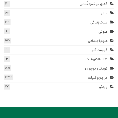
دُعای ابوحَمزه ثُمالی
31
سایر
60
سبک زندگی
122
صوتی
11
علوم اجتماعی
145
فهرست آثار
1
کتاب الکترونیک
2
کودک و نوجوان
581
مراجع و کلیات
333
ویدئو
77