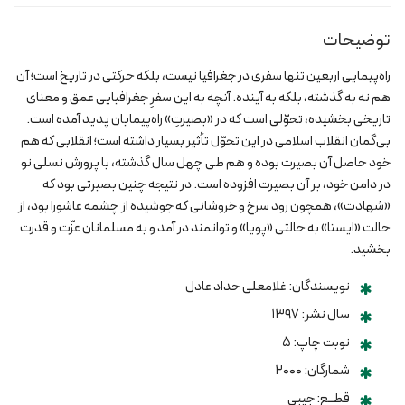
توضیحات
راه‌پیمایی اربعین تنها سفری در جغرافیا نیست، بلکه حرکتی در تاریخ است؛ آن
هم نه به گذشته، بلکه به آینده. آنچه به این سفرِ جغرافیایی عمق و معنای
تاریخی بخشیده، تحوّلی است که در «بصیرتِ» راه‌پیمایان پدید آمده است.
بی‌گمان انقلاب اسلامی در این تحوّل تأثیر بسیار داشته است؛ انقلابی که هم
خود حاصل آن بصیرت بوده و هم طی چهل سال گذشته، با پرورش نسلی نو
در دامن خود، بر آن بصیرت افزوده است. در نتیجه چنین بصیرتی بود که
«شهادت»، همچون رود سرخ و خروشانی که جوشیده از چشمه عاشورا بود، از
حالت «ایستا» به حالتی «پویا» و توانمند در آمد و به مسلمانان عزّت و قدرت
بخشید.
نویسندگان: غلامعلی حداد عادل
سال نشر: ۱۳۹۷
نوبت چاپ: ۵
شمارگان: ۲۰۰۰
قطــع: جیبی