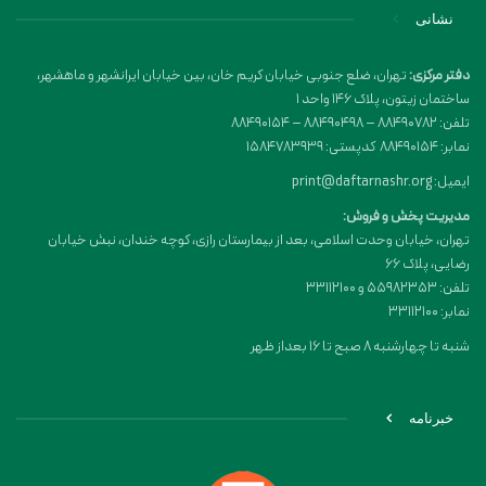
نشانی
دفتر مرکزی:
تهران، ضلع جنوبی خیابان کریم خان، بین خیابان ایرانشهر و ماهشهر،
ساختمان زیتون، پلاک 146 واحد 1
تلفن: 88490782 – 88490498 – 88490154
نمابر: 88490154 کدپستی: 1584783939
ایمیل: print@daftarnashr.org
مدیریت پخش و فروش:
تهران، خیابان وحدت اسلامی، بعد از بیمارستان رازی، کوچه خندان، نبش خیابان
رضایی، پلاک ۶۶
تلفن: 55982353 و 33112100
نمابر: 33112100
شنبه تا چهارشنبه 8 صبح تا 16 بعداز ظهر
خبرنامه