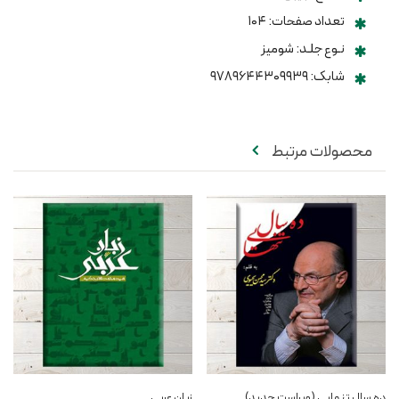
تعداد صفحات: ۱۰۴
نـوع جلـد: شومیز
شابک: ۹۷۸۹۶۴۴۳۰۹۹۳۹
محصولات مرتبط
ده سال تنهایی (ویراست جدید)
زبان عربی