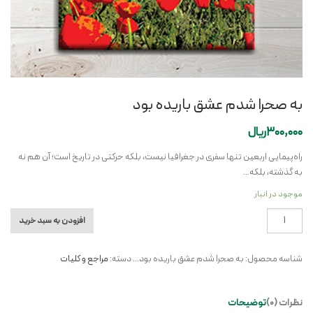
به صحرا شدم عشق باریده بود
300,000
ریال
راه‌پیمایی اربعین تنها سفری در جغرافیا نیست، بلکه حرکتی در تاریخ است؛ آن هم نه
به گذشته، بلکه…
موجود در انبار
به
افزودن به سبد خرید
صحرا
شدم
شناسه محصول:
به صحرا شدم عشق باریده بود...
دسته:
مراجع و کلیات
عشق
باریده
بود
نظرات (0)
توضیحات
عدد