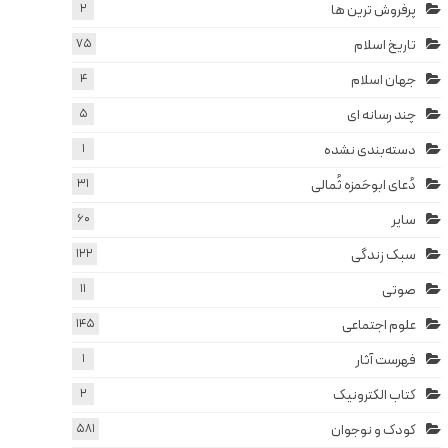
پرفروش ترین ها
2
تاریخ اسلام
75
جهان اسلام
4
چند رسانه ای
5
دسته‌بندی نشده
1
دُعای ابوحَمزه ثُمالی
31
سایر
60
سبک زندگی
122
صوتی
11
علوم اجتماعی
145
فهرست آثار
1
کتاب الکترونیک
2
کودک و نوجوان
581