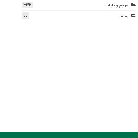
مراجع و کلیات
333
ویدئو
77