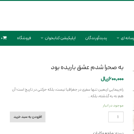
سانه ای
پدیدآورندگان
اپلیکیشن کتابخوان
فروشگاه
0 محصول
به صحرا شدم عشق باریده بود
600,000
ریال
راه‌پیمایی اربعین تنها سفری در جغرافیا نیست، بلکه حرکتی در تاریخ است؛ آن
هم نه به گذشته، بلکه…
موجود در انبار
به
افزودن به سبد خرید
صحرا
شدم
دسته:
مراجع و کلیات