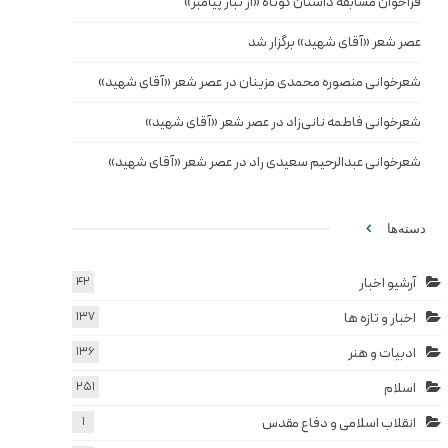
فراخوان مسابقه داستان کوتاه «از تبار پیامبر»
عصر شعر «آقای شهید» برگزار شد
شعرخوانی منصوره محمدی مزینان در عصر شعر «آقای شهید»
شعرخوانی فاطمه نانی‌زاد در عصر شعر «آقای شهید»
شعرخوانی عبدالرحیم سعیدی راد در عصر شعر «آقای شهید»
دسته‌ها
آرشیو اخبار
42
اخبار و تازه ها
137
ادبیات و هنر
136
اسلام
251
انقلاب اسلامی و دفاع مقدس
1