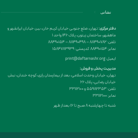
نشانی
دفتر مرکزی:
تهران، ضلع جنوبی خیابان کریم خان، بین خیابان ایرانشهر و
ماهشهر، ساختمان زیتون، پلاک 146 واحد 1
تلفن: 88490782 – 88490498 – 88490154
نمابر: 88490154 کدپستی: 1584783939
ایمیل: print@daftarnashr.org
مدیریت پخش و فروش:
تهران، خیابان وحدت اسلامی، بعد از بیمارستان رازی، کوچه خندان، نبش
خیابان رضایی، پلاک ۶۶
تلفن: 55982353 و 33112100
نمابر: 33112100
شنبه تا چهارشنبه 8 صبح تا 16 بعداز ظهر