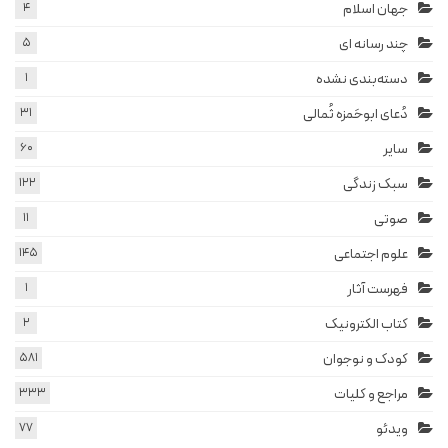
جهان اسلام
4
چند رسانه ای
5
دسته‌بندی نشده
1
دُعای ابوحَمزه ثُمالی
31
سایر
60
سبک زندگی
122
صوتی
11
علوم اجتماعی
145
فهرست آثار
1
کتاب الکترونیک
2
کودک و نوجوان
581
مراجع و کلیات
333
ویدئو
77