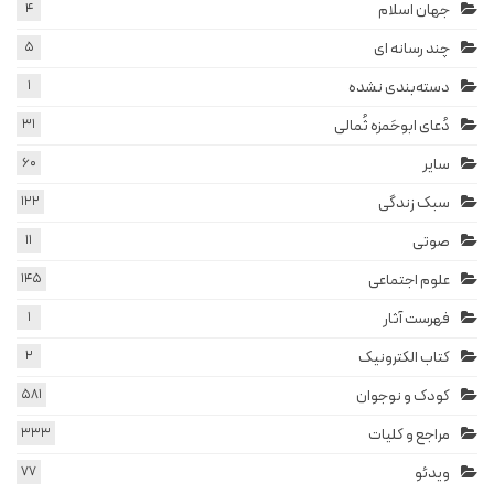
جهان اسلام
4
چند رسانه ای
5
دسته‌بندی نشده
1
دُعای ابوحَمزه ثُمالی
31
سایر
60
سبک زندگی
122
صوتی
11
علوم اجتماعی
145
فهرست آثار
1
کتاب الکترونیک
2
کودک و نوجوان
581
مراجع و کلیات
333
ویدئو
77