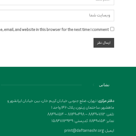
 email, and website in this browser for the next time I comment.
نشانی
دفتر مرکزی:
تهران، ضلع جنوبی خیابان کریم خان، بین خیابان ایرانشهر و
ماهشهر، ساختمان زیتون، پلاک 146 واحد 1
تلفن: 88490782 – 88490498 – 88490154
نمابر: 88490154 کدپستی: 1584783939
ایمیل: print@daftarnashr.org