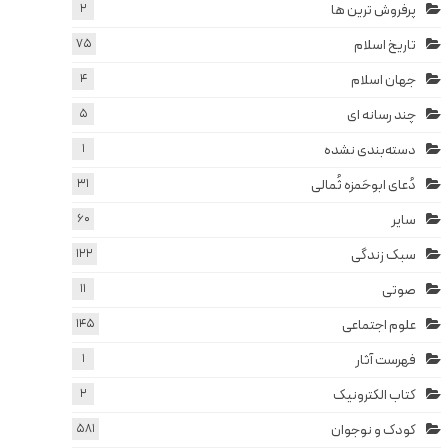
پرفروش ترین ها
2
تاریخ اسلام
75
جهان اسلام
4
چند رسانه ای
5
دسته‌بندی نشده
1
دُعای ابوحَمزه ثُمالی
31
سایر
60
سبک زندگی
122
صوتی
11
علوم اجتماعی
145
فهرست آثار
1
کتاب الکترونیک
2
کودک و نوجوان
581