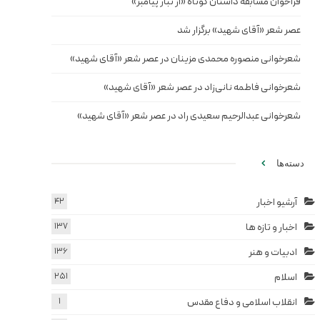
فراخوان مسابقه داستان کوتاه «از تبار پیامبر»
عصر شعر «آقای شهید» برگزار شد
شعرخوانی منصوره محمدی مزینان در عصر شعر «آقای شهید»
شعرخوانی فاطمه نانی‌زاد در عصر شعر «آقای شهید»
شعرخوانی عبدالرحیم سعیدی راد در عصر شعر «آقای شهید»
دسته‌ها
آرشیو اخبار
42
اخبار و تازه ها
137
ادبیات و هنر
136
اسلام
251
انقلاب اسلامی و دفاع مقدس
1