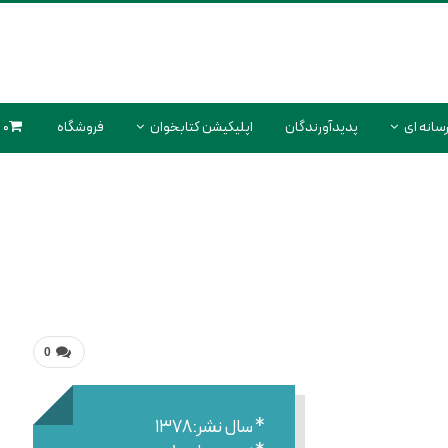
سانه ای
پدیدآورندگان
اپلیکیشن کتابخوان
فروشگاه
0 محصول
0
* سال نشر:۱۳۷۸