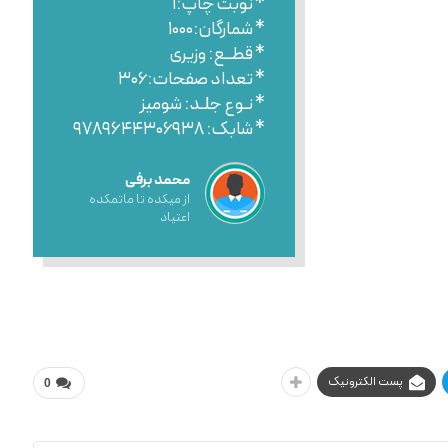
* نوبت چاپ:۱
* شمارگان:۱۰۰۰
* قطــع: وزیری
* تعداد صفحات:۳۰۶
* نـوع جلـد: شومیز
* شابک: ۹۷۸۹۶۴۴۳۰۶۹۳۸
محمد برفی
از میکده تا ماتمکده
اعتیاد
پست الکترونیک
0