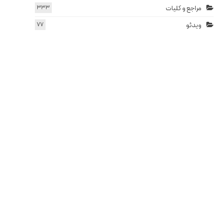
مراجع و کلیات
333
ویدئو
77