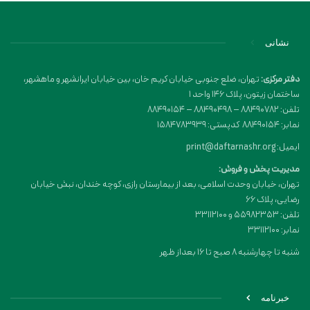
نشانی
دفتر مرکزی:
تهران، ضلع جنوبی خیابان کریم خان، بین خیابان ایرانشهر و ماهشهر،
ساختمان زیتون، پلاک 146 واحد 1
تلفن: 88490782 – 88490498 – 88490154
نمابر: 88490154 کدپستی: 1584783939
ایمیل: print@daftarnashr.org
مدیریت پخش و فروش:
تهران، خیابان وحدت اسلامی، بعد از بیمارستان رازی، کوچه خندان، نبش خیابان
رضایی، پلاک ۶۶
تلفن: 55982353 و 33112100
نمابر: 33112100
شنبه تا چهارشنبه 8 صبح تا 16 بعداز ظهر
خبرنامه