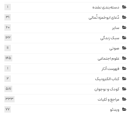
دسته‌بندی نشده
1
دُعای ابوحَمزه ثُمالی
31
سایر
60
سبک زندگی
122
صوتی
11
علوم اجتماعی
145
فهرست آثار
1
کتاب الکترونیک
2
کودک و نوجوان
581
مراجع و کلیات
333
ویدئو
77