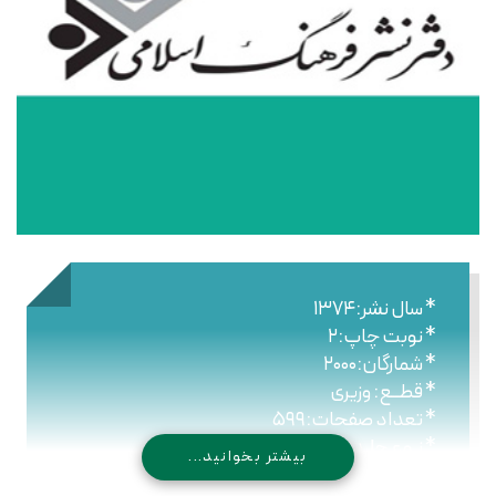
* سال نشر:۱۳۷۴
* نوبت چاپ:۲
* شمارگان:۲۰۰۰
* قطــع: وزیری
* تعداد صفحات:۵۹۹
* نـوع جلـد: گالینگور
بیشتر بخوانید...
* شابک: ۹۷۸۹۶۴۴۳۰۶۶۸۶