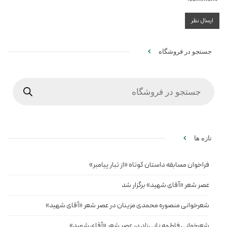
جستجو در فروشگاه
Products
search
تازه ها
فراخوان مسابقه داستان کوتاه «از تبار پیامبر»
عصر شعر «آقای شهید» برگزار شد
شعرخوانی منصوره محمدی مزینان در عصر شعر «آقای شهید»
شعرخوانی فاطمه نانی‌زاد در عصر شعر «آقای شهید»