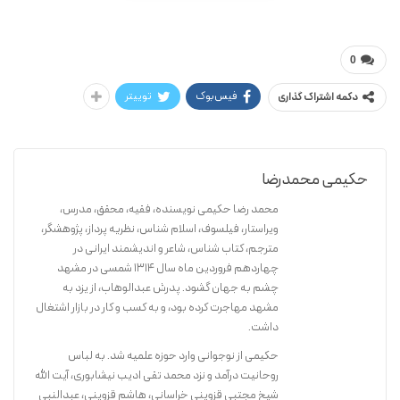
محمدرضا حکیمی
شیخ آقا بزرگ
0
فیس‌بوک
توییتر
دکمه اشتراک گذاری
حکیمی محمدرضا
محمد رضا حکیمی نویسنده، فقیه، محقق، مدرس،
ویراستار، فیلسوف، اسلام شناس، نظریه پرداز، پژوهشگر،
مترجم، کتاب شناس، شاعر و اندیشمند ایرانی در
چهاردهم فروردین ماه سال ۱۳۱۴ شمسی در مشهد
چشم به جهان گشود. پدرش عبدالوهاب، از یزد به
مشهد مهاجرت کرده بود، و به کسب و کار در بازار اشتغال
داشت.
حکیمی از نوجوانی وارد حوزه علمیه شد. به لباس
روحانیت درآمد و نزد محمد تقی ادیب نیشابوری، آیت الله
شیخ مجتبی قزوینی خراسانی، هاشم قزوینی، عبدالنبی