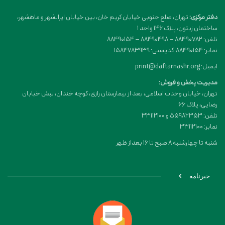
دفتر مرکزی:
تهران، ضلع جنوبی خیابان کریم خان، بین خیابان ایرانشهر و ماهشهر،
ساختمان زیتون، پلاک 146 واحد 1
تلفن: 88490782 – 88490498 – 88490154
نمابر: 88490154 کدپستی: 1584783939
ایمیل: print@daftarnashr.org
مدیریت پخش و فروش:
تهران، خیابان وحدت اسلامی، بعد از بیمارستان رازی، کوچه خندان، نبش خیابان
رضایی، پلاک ۶۶
تلفن: 55982353 و 33112100
نمابر: 33112100
شنبه تا چهارشنبه 8 صبح تا 16 بعداز ظهر
خبرنامه