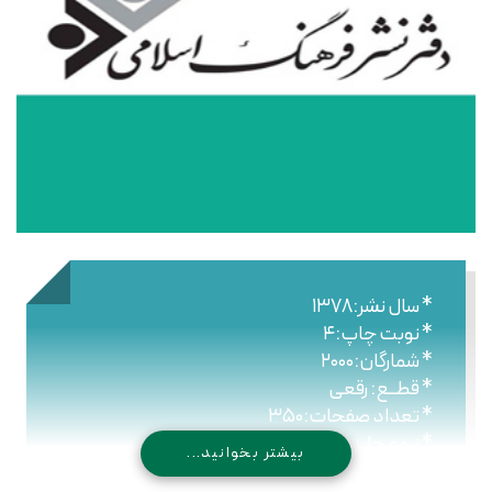
* سال نشر:۱۳۷۸
* نوبت چاپ:۴
* شمارگان:۲۰۰۰
* قطــع: رقعی
* تعداد صفحات:۳۵۰
* نـوع جلـد: شومیز
بیشتر بخوانید...
* شابک: ۹۷۸۹۶۴۴۳۰۷۷۱۳