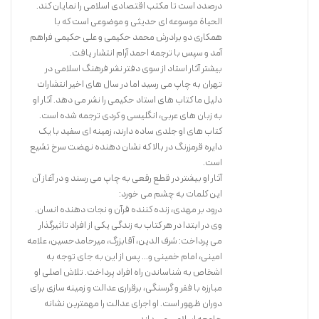
درصدد است تا مکتب اقتصادی اسلامی را نمایان کند.
الحیاة موسوعه ای حدیثی و موضوعی است که با
همکاری دو برادرش محمد حکیمی و علی حکیمی فراهم
آمد و سپس با ترجمه احمد آرام انتشار یافت.
بیشتر آثار استاد از سوی دفتر نشر فرهنگ اسلامی در
تهران به چاپ می رسید اما در سال های اخیر انتشارات
دلیل ما کتاب های استاد حکیمی را نشر می دهد. آثار او
به زبان های عربی، انگلیسی و کردی ترجمه شده است.
کتاب های او جلدی ساده دارند، زمینه ای سفید با یک
دایره قرمزرنگ در بالا که نشان دهنده نهضت سرخ تشیع
است.
آثار او بیشتر در قطع رقعی به چاپ می رسند و در آغاز آن
این کلمات به چشم می خورد:
درود بر مهدی، زنده کننده قرآن و نجات دهنده انسان.
وی در ابتدا در هر کتاب به زندگی یکی از افراد تاثیرگذار
می پرداخت: شرف الدین، آقابزرگ، میرحامدحسین، علامه
امینی، امام خمینی و… پس از این به جای توجه به
اشخاص به شناساندن راه افراد پرداخت. تلاش اصلی او
مبارزه با فقر و گرسنگی، برقراری عدالت و زمینه سازی برای
دوران ظهور است. او اجرای عدالت را مهمترین نشانه