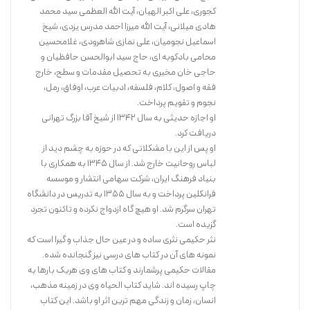
کجوری، علی اکبر الهیان، آیت الله العظمی سید محمد
هادی میلانی، آیت الله میرزا احمد مدرس یزدی، شیخ
اسماعیل نجومیان، علی نمازی شاهرودی، غلامحسین
محامی بادکوبه ای، حاج سید ابوالحسن حافظیان و
حاجی خان مخیری به تحصیل مقدمات و سطح، خارج
فقه و اصول، کلام، فلسفه، ادبیات عرب، اوفاق، رمل،
نجوم و تقویم پرداخت.
او اجازه حدیثی به سال ۱۳۴۲ از شیخ آقا بزرگ تهرانی
دریافت کرد.
او پس از این با مشکلاتی که در حوزه به چشم دید از
لباس روحانیت خارج شد. از سال ۱۳۴۵ به همکاری با
بنیاد فرهنگ ایران، شرکت سهامی انتشار و موسسه
فرانکلین پرداخت و به سال ۱۳۵۵ به تدریس در دانشگاه
تهران سرگرم شد. او هیچ گاه ازدواج نکرده و تاکنون تجرد
گزیده است.
نثر حکیمی نثری ساده و در عین حال جذاب و گیرا است که
نمونه های آن در کتاب های درسی نیز گنجانده شده.
مقالات حکیمی پرشمارند و کتاب های وی هریک بارها به
چاپ رسیده اند. شاید کتاب الحیاه وی در زمینه مذهب،
انسان، زمان و زندگی مهم ترین اثر او باشد. این کتاب