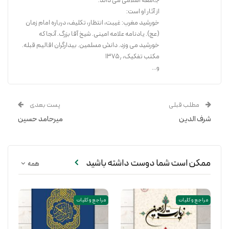
جامعه اسلامی می داند.
از آثار او است:
خورشید مغرب: غیبت، انتظار، تکلیف، درباره امام زمان
(عج). یادنامه علامه امینی. شیخ آقا بزرگ. آنجا که
خورشید می وزد. دانش مسلمین. بیدارگران اقالیم قبله.
مکتب تفکیک، ۱۳۷۵٫
و...
مطلب قبلی
پست بعدی
شرف الدین
میرحامد حسین
ممکن است شما دوست داشته باشید
همه
مراجع و کلیات
مراجع و کلیات