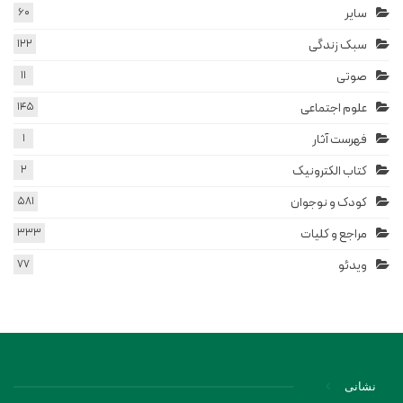
سایر
60
سبک زندگی
122
صوتی
11
علوم اجتماعی
145
فهرست آثار
1
کتاب الکترونیک
2
کودک و نوجوان
581
مراجع و کلیات
333
ویدئو
77
نشانی