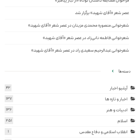
فراخوان مسابقه داستان کوتاه «از تبار پیامبر»
عصر شعر «آقای شهید» برگزار شد
شعرخوانی منصوره محمدی مزینان در عصر شعر «آقای شهید»
شعرخوانی فاطمه نانی‌زاد در عصر شعر «آقای شهید»
شعرخوانی عبدالرحیم سعیدی راد در عصر شعر «آقای شهید»
دسته‌ها
آرشیو اخبار
42
اخبار و تازه ها
137
ادبیات و هنر
136
اسلام
251
انقلاب اسلامی و دفاع مقدس
1