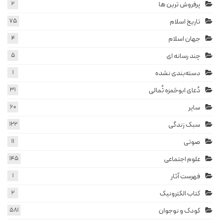
پرفروش ترین ها
2
تاریخ اسلام
75
جهان اسلام
4
چند رسانه ای
5
دسته‌بندی نشده
1
دُعای ابوحَمزه ثُمالی
31
سایر
60
سبک زندگی
122
صوتی
11
علوم اجتماعی
145
فهرست آثار
1
کتاب الکترونیک
2
کودک و نوجوان
581