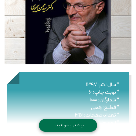
* سال نشر: ۱۳۹۷
* نوبت چاپ: ۶
* شمارگان: ۱۰۰۰
* قطــع: رقعی
* تعداد صفحات: ۲۹۶
* نـوع جلـد: شومیز
بیشتر بخوانید...
* شابک: ۹۷۸۹۶۴۴۳۰۹۴۶۵