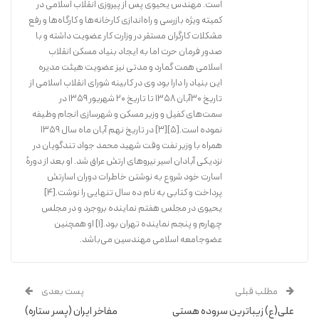
است. مهندس یحیوی پس از پیروزی انقلاب اسلامی در
کمیته ویژه بازرسی و راه‌اندازی کارخانه‌ها و کارگاه‌ها و رفع
مشکلات کارگران مستقر در وزارت کار عضویت داشته و با
صدور فرمان حرت اما به ایجاد بنیاد مسکن انقلاب
اسلامی همت گمارد و مدتی نیز عضویت هیئت مدیره
این کتاب، شرح ده سال اسارت در زندانهای عراق و برگزیدۀ جایزۀ جشنواره
این بنیاد را دارا بود وی در کابینه شورای انقلاب اسلامی از
بهترین کتاب دفاع مقدس می باشد.
تاریخ ۳۰آبان ۱۳۵۸ تا تاریخ ۲۰ شهریور ۱۳۵۹ در
سمت‌های کفیل و وزیر مسکن و شهرسازی انجام وظیفه
خرید کتاب
نموده است.[۵][۳] در تاریخ نهم آبان ماه سال ۱۳۵۹
همراه با وزیر نفت وقت شهید محمد جواد تندگویان در
نزدیکی آبادان اسیر نیروهای ارتش عراق شد. او بعد از دورهٔ
اسارت خود شروع به نوشتن خاطرات دوران اسارتش
پرداخت و کتابی به نام ده سال تنهایی را نوشت.[۴]
یحیوی در مجلس هفتم نماینده بروجرد و در مجلس
چهارم و پنجم نماینده تهران بود.[۱] او همچنین
عضوجامعه اسلامی مهندسین می‌باشد.
مطلب قبلی
پست بعدی
علی(ع) زیباترین سروده هستی
مفاخر ایران (پسر ستاره)