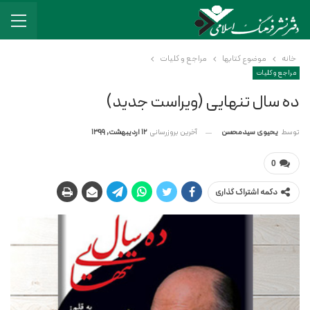
خانه
موضوع کتابها
مراجع و کلیات
مراجع و کلیات
ده سال تنهایی (ویراست جدید)
آخرین بروزرسانی
12 اردیبهشت, 1399
توسط
یحیوی سیدمحسن
0
دکمه اشتراک گذاری