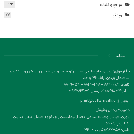
مراجع و کلیات
333
ویدئو
77
نشانی
دفتر مرکزی:
تهران، ضلع جنوبی خیابان کریم خان، بین خیابان ایرانشهر و ماهشهر،
ساختمان زیتون، پلاک 146 واحد 1
تلفن: 88490782 – 88490498 – 88490154
نمابر: 88490154 کدپستی: 1584783939
ایمیل: print@daftarnashr.org
مدیریت پخش و فروش:
تهران، خیابان وحدت اسلامی، بعد از بیمارستان رازی، کوچه خندان، نبش خیابان
رضایی، پلاک ۶۶
تلفن: 55982353 و 33112100