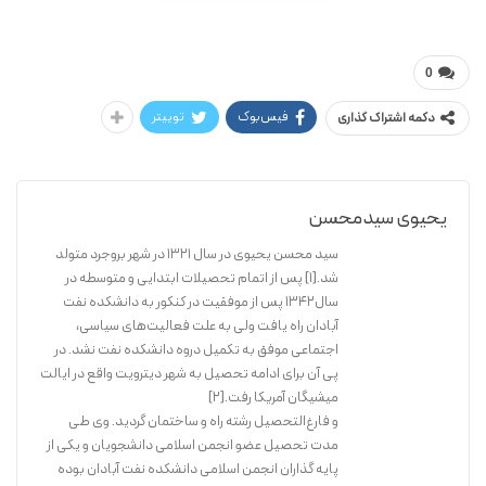
سیدمحسن یحیوی
ده سال تنهایی(ویراست جدید)
0
فیس‌بوک
توییتر
دکمه اشتراک گذاری
یحیوی سیدمحسن
سید محسن یحیوی در سال ۱۳۲۱ در شهر بروجرد متولد
شد.[۱] پس از اتمام تحصیلات ابتدایی و متوسطه در
سال۱۳۴۲ پس از موفقیت در کنکور به دانشکده نفت
آبادان راه یافت ولی به علت فعالیت‌های سیاسی،
اجتماعی موفق به تکمیل دروه دانشکده نفت نشد. در
پی آن برای ادامه تحصیل به شهر دیترویت واقع در ایالت
میشیگان آمریکا رفت.[۲]
و فارغ‌التحصیل رشته راه و ساختمان گردید. وی طی
مدت تحصیل عضو انجمن اسلامی دانشجویان و یکی از
پایه گذاران انجمن اسلامی دانشکده نفت آبادان بوده