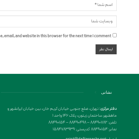
 email, and website in this browser for the next time I comment.
نشانی
دفتر مرکزی:
تهران، ضلع جنوبی خیابان کریم خان، بین خیابان ایرانشهر و
ماهشهر، ساختمان زیتون، پلاک 146 واحد 1
تلفن: 88490782 – 88490498 – 88490154
نمابر: 88490154 کدپستی: 1584783939