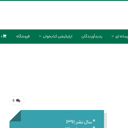
سانه ای
پدیدآورندگان
اپلیکیشن کتابخوان
فروشگاه
0 محصول
0
* سال نشر:۱۳۹۱