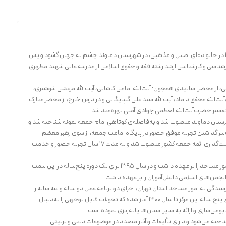
حجه‌الاسلام‌‌والمسلمین حاج علی اکبری، متولد ۱۳۴۳ در خانواده‌ای اصیل و مذهبی، در شهرستان دماوند چشم به جهان گشود و پس
رشناسی و کارشناسی ارشد رشته فقه و حقوق اسلامی از مدرسه عالی شهید مطهری
، از محضر اساتیدی همچون: آیت‌الله امامی کاشانی، آیت‌الله مرعشی شوشتری،
ت‌الله محقق داماد، آیت‌الله سید علی گلپایگانی و در درس خارج، از محضر مبارک
 تفسیر حضرت‌آیت‌‌الله‌العظمی جوادی آملی بهره‌مند شد.
ل ۷۳ به‌ امامت جمعه شهرستان دماوند منصوب شد و به‌فاصله‌ی کوتاهی امام جمعه نمونه شناخته شد و
فت، سپس در سال ۷۹ و پس از پشت‌سر گذاشتن تجربه موفق حضور در پایگاه امامت جمعه، از سوی رهبر معظم
انقلاب اسلامی، به‌عنوان جوان‌ترین عضو شورای سیاست‌گذاری ائمه جمعه کشور منصوب شد و به مدت ۱۷ سال تجربه حضور و خدمت
حاج‌علی اکبری از سال ۱۳۹۰، ریاست مرکز رسیدگی به امور مساجد را بر عهده داشت و در سال ۱۳۹۵ برای یک دوره پنج‌ساله در این سمت
انجمن‌های اسلامی دانش‌آموزان را بر عهده داشت.
گاه ریاست مرکز رسیدگی به امور مساجد استان تهران، اجرای دو برنامه عمل دو ساله و سه ساله را
پشت‌سر گذاشته و از ابتدای سال ۱۳۹۶، برنامه راهبردی پنج ساله این مرکز تا سال ۱۴۰۰ آغاز شده که تحولات قابل توجهی را به‌دنبال
می‌سازی و ارائه به سایر استان‌ها پایه‌ریزی نموده است.
اخته می‌شود و دارای تألیفات و آثار متعدد در موضوعات دینی و تربیتی