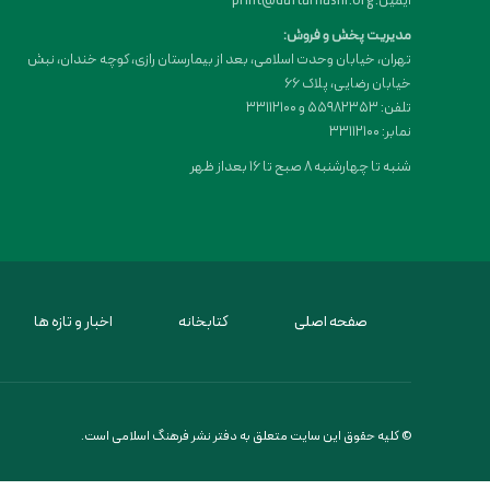
ایمیل: print@daftarnashr.org
مدیریت پخش و فروش:
تهران، خیابان وحدت اسلامی، بعد از بیمارستان رازی، کوچه خندان، نبش
خیابان رضایی، پلاک ۶۶
تلفن: 55982353 و 33112100
نمابر: 33112100
شنبه تا چهارشنبه 8 صبح تا 16 بعداز ظهر
صفحه اصلی
کتابخانه
اخبار و تازه ها
© کلیه حقوق این سایت متعلق به دفتر نشر فرهنگ اسلامی است.