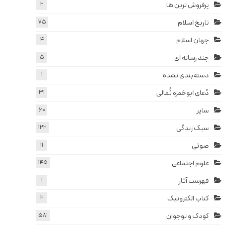
پرفروش ترین ها
2
تاریخ اسلام
75
جهان اسلام
4
چند رسانه ای
5
دسته‌بندی نشده
1
دُعای ابوحَمزه ثُمالی
31
سایر
60
سبک زندگی
122
صوتی
11
علوم اجتماعی
145
فهرست آثار
1
کتاب الکترونیک
2
کودک و نوجوان
581