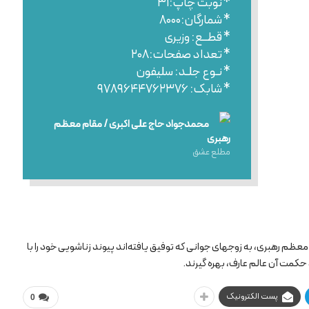
* نوبت چاپ:۳۱
* شمارگان:۸۰۰۰
* قطــع: وزیری
* تعداد صفحات:۲۰۸
* نـوع جلـد: سلیفون
* شابک: ۹۷۸۹۶۴۴۷۶۲۳۷۶
محمدجواد حاج علی اکبری / مقام معظم
رهبری
مطلع عشق
عظم رهبری، به زوجهای جوانی که توفیق یافته‌اند پیوند زناشویی خود را با
حکمت آن عالم عارف، بهره گیرند.
پست الکترونیک
0