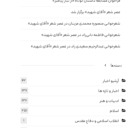
فراخوان مسابقه داستان کوتاه «از تبار پیامبر»
عصر شعر «آقای شهید» برگزار شد
شعرخوانی منصوره محمدی مزینان در عصر شعر «آقای شهید»
شعرخوانی فاطمه نانی‌زاد در عصر شعر «آقای شهید»
شعرخوانی عبدالرحیم سعیدی راد در عصر شعر «آقای شهید»
دسته‌ها
آرشیو اخبار
42
اخبار و تازه ها
137
ادبیات و هنر
136
اسلام
251
انقلاب اسلامی و دفاع مقدس
1