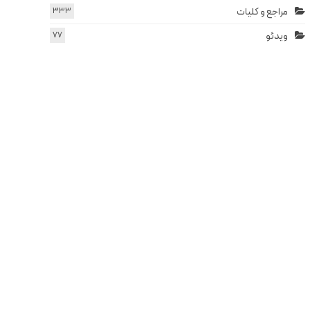
مراجع و کلیات
333
ویدئو
77