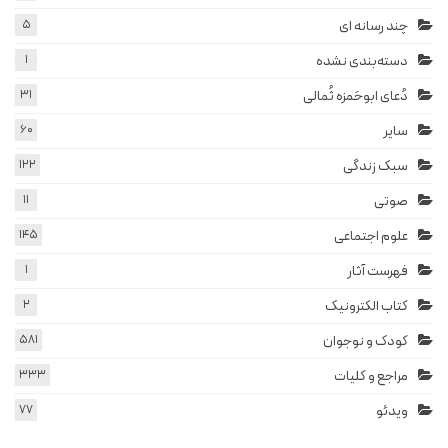
چند رسانه ای
5
دسته‌بندی نشده
1
دُعای ابوحَمزه ثُمالی
31
سایر
60
سبک زندگی
122
صوتی
11
علوم اجتماعی
145
فهرست آثار
1
کتاب الکترونیک
2
کودک و نوجوان
581
مراجع و کلیات
333
ویدئو
77