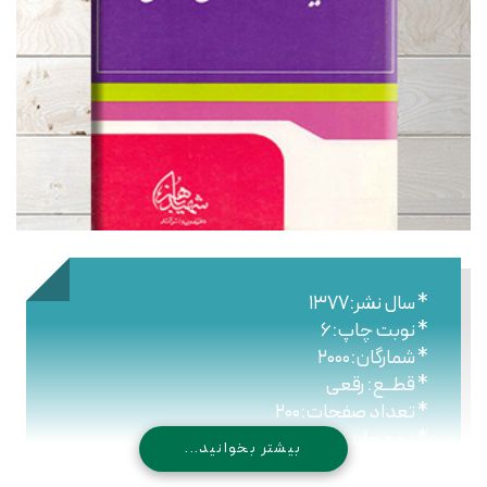
* سال نشر:۱۳۷۷
* نوبت چاپ:۶
* شمارگان:۲۰۰۰
* قطــع: رقعی
* تعداد صفحات:۲۰۰
* نـوع جلـد: شومیز
بیشتر بخوانید...
* شابک: ۹۷۸۹۶۴۴۳۰۳۰۲۹