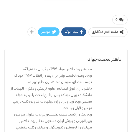
محمدجواد باهنر
سیری در : عقاید و اخلاق اسلامی
0
فیس‌بوک
توییتر
دکمه اشتراک گذاری
باهنر محمدجواد
محمدجواد باهنر متولد ۱۳۱۲ در کرمان به دنیا آمد.
وی دومین نخست وزیر ایران پس از انقلاب ۱۳۵۷ بود که
توسط اعضای سازمان مجاهدین خلق ترور شد.
باهنر دارای فوق لیسانس علوم تربیتی و دکترای الهیات از
دانشگاه تهران بود که پس از فارغ‌التحصیلی، به حرفه
معلمی روی آورد و در دوران پهلوی به تدوین کتب درسی
دینی و قرآن پرداخت.
وی پیش از کسب سمت نخست‌وزیری، به عنوان سومین
وزیر آموزش و پروش ایران مشغول به کار بود. باهنر را
می‌توان از نخستین تدوینگران و مولفان کتب مذهبی