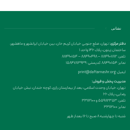
نشانی
دفتر مرکزی:
تهران، ضلع جنوبی خیابان کریم خان، بین خیابان ایرانشهر و ماهشهر،
ساختمان زیتون، پلاک 146 واحد 1
تلفن: 88490782 – 88490498 – 88490154
نمابر: 88490154 کدپستی: 1584783939
ایمیل: print@daftarnashr.org
مدیریت پخش و فروش:
تهران، خیابان وحدت اسلامی، بعد از بیمارستان رازی، کوچه خندان، نبش خیابان
رضایی، پلاک ۶۶
تلفن: 55982353 و 33112100
نمابر: 33112100
شنبه تا چهارشنبه 8 صبح تا 16 بعداز ظهر