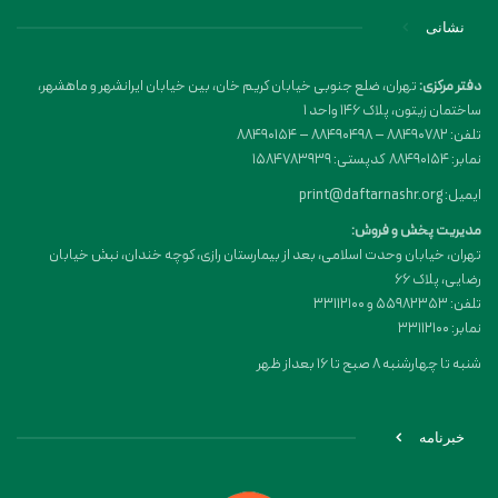
نشانی
دفتر مرکزی:
تهران، ضلع جنوبی خیابان کریم خان، بین خیابان ایرانشهر و ماهشهر،
ساختمان زیتون، پلاک 146 واحد 1
تلفن: 88490782 – 88490498 – 88490154
نمابر: 88490154 کدپستی: 1584783939
ایمیل: print@daftarnashr.org
مدیریت پخش و فروش:
تهران، خیابان وحدت اسلامی، بعد از بیمارستان رازی، کوچه خندان، نبش خیابان
رضایی، پلاک ۶۶
تلفن: 55982353 و 33112100
نمابر: 33112100
شنبه تا چهارشنبه 8 صبح تا 16 بعداز ظهر
خبرنامه