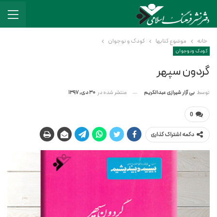
خانه
موضوع کتابها
کودک و نوجوان
کودک و نوجوان
گردون سپهر
منتشر شده در
30 دی, 1397
توسط
بی آزار شیرازی عبدالکریم
0
دکمه اشتراک گذاری