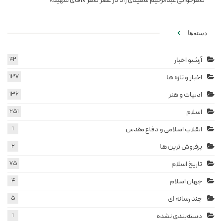
شعرخوانی عبدالرحیم سعیدی راد در عصر شعر «آقای شهید»
دسته‌ها
آرشیو اخبار
42
اخبار و تازه ها
137
ادبیات و هنر
136
اسلام
251
انقلاب اسلامی و دفاع مقدس
1
پرفروش ترین ها
2
تاریخ اسلام
75
جهان اسلام
4
چند رسانه ای
5
دسته‌بندی نشده
1