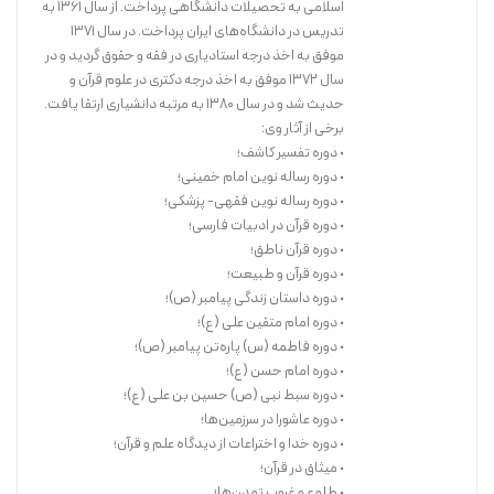
اسلامی به تحصیلات دانشگاهی پرداخت. از سال ۱۳۶۱ به
تدریس در دانشگاه‌های ایران پرداخت. در سال ۱۳۷۱
موفق به اخذ درجه استادیاری در فقه و حقوق گردید و در
سال ۱۳۷۲ موفق به اخذ درجه دکتری در علوم قرآن و
حدیث شد و در سال ۱۳۸۰ به مرتبه دانشیاری ارتقا یافت.
برخی از آثار وی:
• دوره تفسیر کاشف؛
• دوره رساله نوین امام خمینی؛
• دوره رساله نوین فقهی- پزشکی؛
• دوره قرآن در ادبیات فارسی؛
• دوره قرآن ناطق؛
• دوره قرآن و طبیعت؛
• دوره داستان زندگی پیامبر (ص)؛
• دوره امام متقین علی (ع)؛
• دوره فاطمه (س) پاره‌تن پیامبر (ص)؛
• دوره امام حسن (ع)؛
• دوره سبط نبی (ص) حسین بن علی (ع)؛
• دوره عاشورا در سرزمین‌ها؛
• دوره خدا و اختراعات از دیدگاه علم و قرآن؛
• میثاق در قرآن؛
• طلوع و غروب تمدن‌ها؛