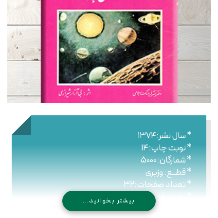
* سال نشر:۱۳۷۴
* نوبت چاپ:۱۴
* شمارگان:۵۰۰۰
* قطــع: وزیری
* تعداد صفحات:۳۲
* نـوع جلـد: شومیز
بیشتر بخوانید...
* شابک: -