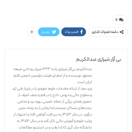
عبدالکریم بی آزار شیرازی
گردون سپهر
0
فیس‌بوک
توییتر
دکمه اشتراک گذاری
بی آزار شیرازی عبدالکریم
عبدالکریم بی‌آزار شیرازی زاده ۱۳۲۳ شیراز، روحانی شیعه
محقق، نویسنده و از اعضای هیئت مؤسس انجمن قلم
ایران است.
وی بعد از اینکه مقدمات علوم حوزوی را در شیراز طی کرد
و سطوح عالی و دروس خارج را در قم و نجف اشرف، از
حضور علمای بزرگی از جمله خمینی بهره برد و تمامی
بحث‌های مسائل مستحدثه ایشان را به رشته تحریر
درآورد. در سال ۱۳۵۳ به دریافت گواهی افتا و اجتهاد از
وزارت علوم و آموزش عالی نائل آمد و در سال ۱۳۵۴ به
دانشگاه مک گیل کانادا رفت و در انستیتو مطالعات