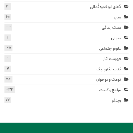
دُعای ابوحَمزه ثُمالی
31
سایر
60
سبک زندگی
122
صوتی
11
علوم اجتماعی
145
فهرست آثار
1
کتاب الکترونیک
2
کودک و نوجوان
581
مراجع و کلیات
333
ویدئو
77