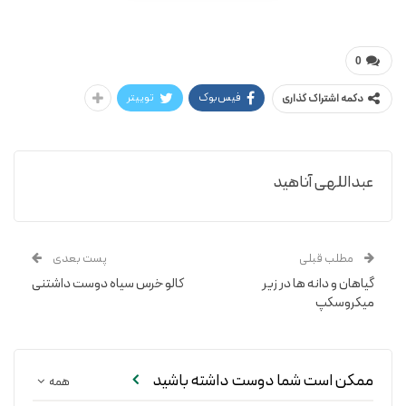
رابرت برنهام / آناهید عبداللهی
کتاب ستارگان
0
فیس‌بوک
توییتر
دکمه اشتراک گذاری
عبداللهی آناهید
مطلب قبلی
پست بعدی
گیاهان و دانه ها در زیر
کالو خرس سیاه دوست داشتنی
میکروسکپ
ممکن است شما دوست داشته باشید
همه