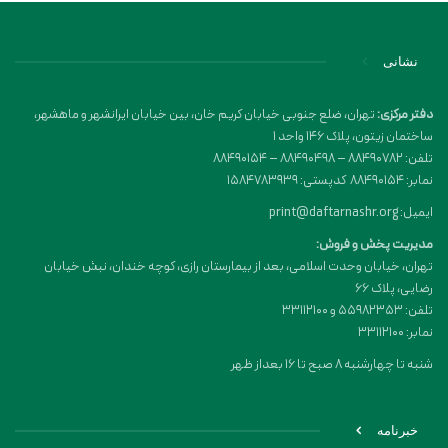
نشانی
دفتر مرکزی:
تهران، ضلع جنوبی خیابان کریم خان، بین خیابان ایرانشهر و ماهشهر،
ساختمان زیتون، پلاک 146 واحد 1
تلفن: 88490782 – 88490498 – 88490154
نمابر: 88490154 کدپستی: 1584783939
ایمیل: print@daftarnashr.org
مدیریت پخش و فروش:
تهران، خیابان وحدت اسلامی، بعد از بیمارستان رازی، کوچه خندان، نبش خیابان
رضایی، پلاک ۶۶
تلفن: 55982353 و 33112100
نمابر: 33112100
شنبه تا چهارشنبه 8 صبح تا 16 بعداز ظهر
خبرنامه