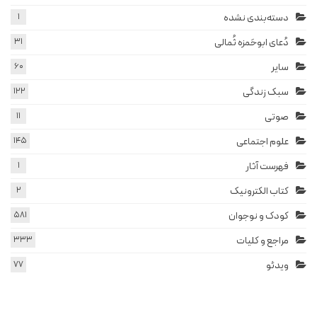
دسته‌بندی نشده
1
دُعای ابوحَمزه ثُمالی
31
سایر
60
سبک زندگی
122
صوتی
11
علوم اجتماعی
145
فهرست آثار
1
کتاب الکترونیک
2
کودک و نوجوان
581
مراجع و کلیات
333
ویدئو
77