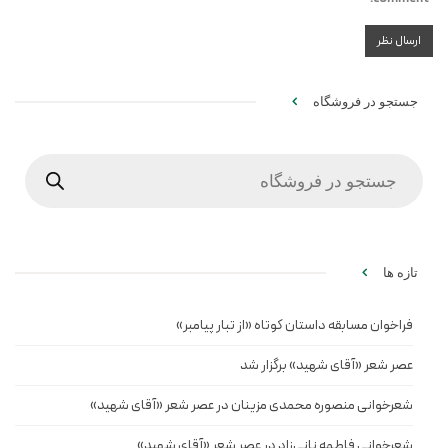
جستجو در فروشگاه
Products
search
تازه ها
فراخوان مسابقه داستان کوتاه «از تبار پیامبر»
عصر شعر «آقای شهید» برگزار شد
شعرخوانی منصوره محمدی مزینان در عصر شعر «آقای شهید»
شعرخوانی فاطمه نانی‌زاد در عصر شعر «آقای شهید»