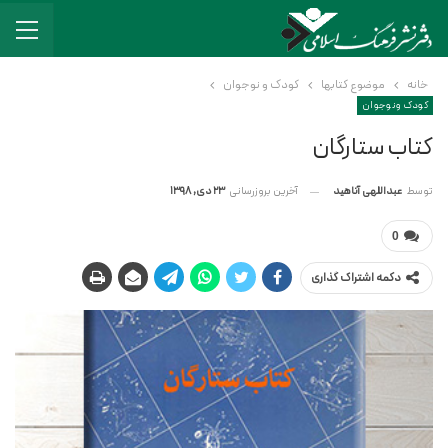
خانه
موضوع کتابها
کودک و نوجوان
کودک و نوجوان
کتاب ستارگان
آخرین بروزرسانی
23 دی, 1398
توسط
عبداللهی آناهید
0
دکمه اشتراک گذاری