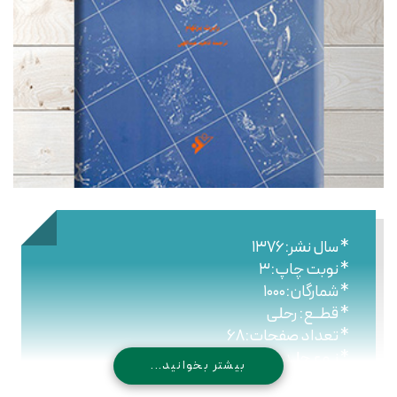
* سال نشر:۱۳۷۶
* نوبت چاپ:۳
* شمارگان:۱۰۰۰
* قطــع: رحلی
* تعداد صفحات:۶۸
* نـوع جلـد: سلیفون
بیشتر بخوانید...
* شابک: ۹۷۸-۹۶۴-۴۳۰-۰۵۷-۸