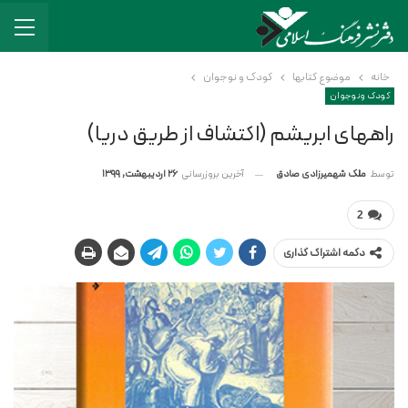
خانه
موضوع کتابها
کودک و نوجوان
کودک و نوجوان
راههای ابریشم (اکتشاف از طریق دریا)
آخرین بروزرسانی
26 اردیبهشت, 1399
توسط
ملک شهمیرزادی صادق
2
دکمه اشتراک گذاری