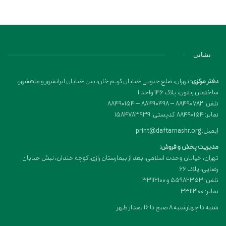
نشانی
دفتر مرکزی:
تهران، ضلع جنوبی خیابان کریم خان، بین خیابان ایرانشهر و ماهشهر،
ساختمان زیتون، پلاک 146 واحد 1
تلفن: 88490782 – 88490498 – 88490154
نمابر: 88490154 کدپستی: 1584783939
ایمیل: print@daftarnashr.org
مدیریت پخش و فروش:
تهران، خیابان وحدت اسلامی، بعد از بیمارستان رازی، کوچه خندان، نبش خیابان
رضایی، پلاک ۶۶
تلفن: 55982353 و 33112100
نمابر: 33112100
شنبه تا چهارشنبه 8 صبح تا 16 بعداز ظهر