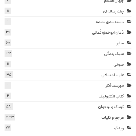
جهان اسلام
4
چند رسانه ای
5
دسته‌بندی نشده
1
دُعای ابوحَمزه ثُمالی
31
سایر
60
سبک زندگی
122
صوتی
11
علوم اجتماعی
145
فهرست آثار
1
کتاب الکترونیک
2
کودک و نوجوان
581
مراجع و کلیات
333
ویدئو
77