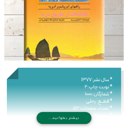
* سال نشر:۱۳۷۷
* نوبت چاپ:۲
* شمارگان:۱۰۰۰
* قطــع: رحلی
* تعداد صفحات:۵۲
* نـوع جلـد: شومیز
بیشتر بخوانید...
* شابک: ۹۷۸۹۶۴۴۳۰۰۴۹۳