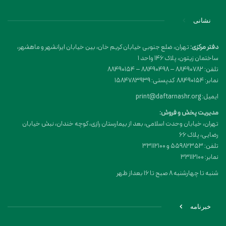
نشانی
دفتر مرکزی:
تهران، ضلع جنوبی خیابان کریم خان، بین خیابان ایرانشهر و ماهشهر،
ساختمان زیتون، پلاک 146 واحد 1
تلفن: 88490782 – 88490498 – 88490154
نمابر: 88490154 کدپستی: 1584783939
ایمیل: print@daftarnashr.org
مدیریت پخش و فروش:
تهران، خیابان وحدت اسلامی، بعد از بیمارستان رازی، کوچه خندان، نبش خیابان
رضایی، پلاک ۶۶
تلفن: 55982353 و 33112100
نمابر: 33112100
شنبه تا چهارشنبه 8 صبح تا 16 بعداز ظهر
خبرنامه