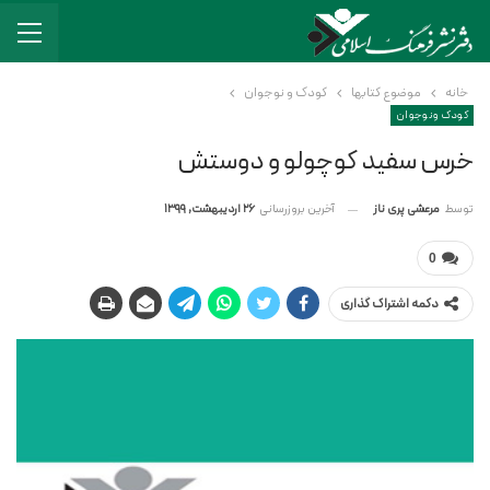
خانه
موضوع کتابها
کودک و نوجوان
کودک و نوجوان
خرس سفید کوچولو و دوستش
آخرین بروزرسانی
26 اردیبهشت, 1399
توسط
مرعشی پری ناز
0
دکمه اشتراک گذاری