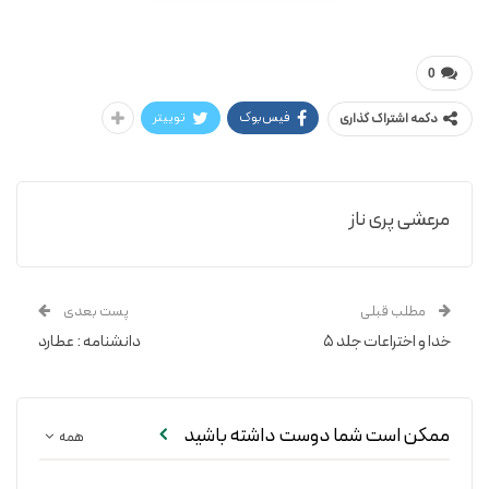
پری ناز مرعشی
خرس سفید کوچولو و دوستش
0
فیس‌بوک
توییتر
دکمه اشتراک گذاری
مرعشی پری ناز
مطلب قبلی
پست بعدی
خدا و اختراعات جلد ۵
دانشنامه : عطارد
ممکن است شما دوست داشته باشید
همه