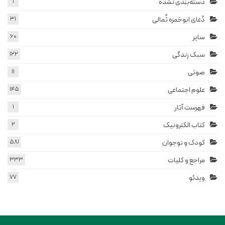
دسته‌بندی نشده
1
دُعای ابوحَمزه ثُمالی
31
سایر
60
سبک زندگی
122
صوتی
11
علوم اجتماعی
145
فهرست آثار
1
کتاب الکترونیک
2
کودک و نوجوان
581
مراجع و کلیات
333
ویدئو
77