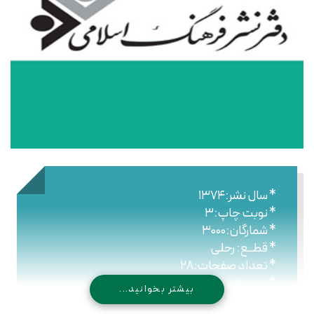
* سال نشر:۱۳۷۴
* نوبت چاپ:۳
* شمارگان:۳۰۰۰
* قطــع: رحلی
* تعداد صفحات:۲۸
* نـوع جلـد: شومیز
بیشتر بخوانید...
* شابک: -