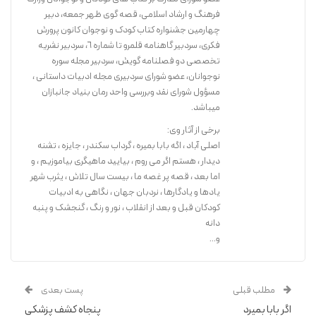
فرهنگ و ارشاد اسلامی، قصه گوی ظهر جمعه، دبیر
چهارمین جشنواره کتاب کودک و نوجوان کانون پرورش
فکری، سردبیر گاهنامه قلمرو تا شماره ٦، سردبیر نشریه
تخصصی دو فصلنامه گویش، سردبیر مجله سوره
نوجوانان، عضو شورای سردبیری مجله ادبیات داستانی ،
مسؤول شورای نقد وبررسی واحد رمان بنیاد جانبازان
میباشد.
برخی از آثار وی:
اصلی آباد ، اگه بابا بمیره ، گرداب سکندر ، جایزه ، تشنه
دیدار ، هستم اگر می روم ، بیایید ماهیگری بیاموزیم ، و
اما بعد ، قصه پر غصه ما ، بیست سال تلاش ، یثرب شهر
یادها و یادگارها ، نردبان جهان ، نگاهی به ادبیات
کودکان قبل و بعد از انقلاب ، نور و رنگ ، گنجشک و پنبه
دانه
و...
مطلب قبلی
پست بعدی
اگر بابا بمیرد
پنجاه کشف پزشکی