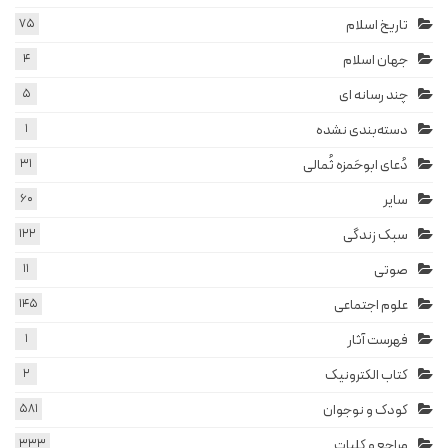
تاریخ اسلام
75
جهان اسلام
4
چند رسانه ای
5
دسته‌بندی نشده
1
دُعای ابوحَمزه ثُمالی
31
سایر
60
سبک زندگی
122
صوتی
11
علوم اجتماعی
145
فهرست آثار
1
کتاب الکترونیک
2
کودک و نوجوان
581
مراجع و کلیات
333