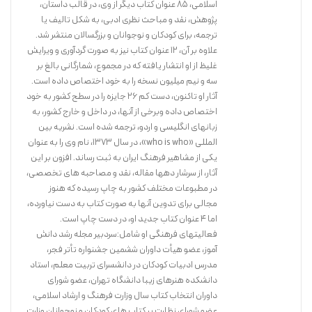
اسلامی، 85 عنوان کتاب دیگر از وی، در قالب داستان،
پژوهش، نقد و مباحث نظری ادبی، به شکل تالیف یا
ترجمه، برای کودکان و نوجوانان و بزرگسالان منتشر شد.
علاوه بر آن، 12 عنوان کتاب نیز به صورت گردآوری و ویرایش
غلیظ از او انتشار یافته که در مجموع، شمارگانی بالغ بر
سه و نیم میلیون نسخه را به خود اختصاص داده است.
آثار او تاکنون، دست کم 26 جایزه را در سطح کشور به خود
اختصاص داده وبرخی از آنها، در داخل و خارج کشور، به
زبانهای انگلیسی و اردو، ترجمه شده است. نشریه بین
المللی «who is who»، در سال 1373، نام وی را به عنوان
یکی از مشاهیر فرهنگ ایران به ثبت رساند. افزون بر این
آثار، از سرشار دهها مقاله، نقد و مصاحبه های تخصصی،
در مطبوعات مختلف کشور به چاپ رسیده که هنوز
مجالی برای تدوین آنها به صورت کتاب به دست نیاورده،
اما 4 عنوان کتاب جدید او، در دست چاپ است.
فعالیتهای فرهنگی او شامل:سردبیر مجله رشد دانش
آموز، عضو هیأت داوران ششمین جشنواره تأتر فجر،
مدرس ادبیات کودکان در دانشسرای تربیت معلم، استاد
دانشکده هنرهای زیبا دانشگاه تهران، عضو شورای
داوران انتخاب کتاب سال وزارت فرهنگ و ارشاد اسلامی،
عضو شورای نظارت بر کتاب های کودکان و نوجوانان وزارت