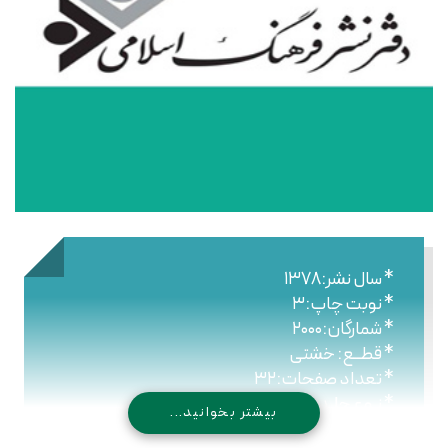
* سال نشر:۱۳۷۸
* نوبت چاپ:۳
* شمارگان:۲۰۰۰
* قطــع: خشتی
* تعداد صفحات:۳۲
* نـوع جلـد: شومیز
بیشتر بخوانید...
* شابک: ۹۷۸۹۶۴۴۳۰۰۳۵۶