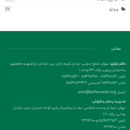
ویدئو
77
نشانی
دفتر مرکزی:
تهران، ضلع جنوبی خیابان کریم خان، بین خیابان ایرانشهر و ماهشهر،
ساختمان زیتون، پلاک 146 واحد 1
تلفن: 88490782 – 88490498 – 88490154
نمابر: 88490154 کدپستی: 1584783939
ایمیل: print@daftarnashr.org
مدیریت پخش و فروش:
تهران، خیابان وحدت اسلامی، بعد از بیمارستان رازی، کوچه خندان، نبش خیابان
رضایی، پلاک ۶۶
تلفن: 55982353 و 33112100
نمابر: 33112100