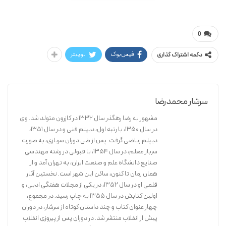
محدرضا سرشار
به شتر نگاه کن
0
فیس‌بوک
توییتر
دکمه اشتراک گذاری
سرشار محمدرضا
مشهور به رضا رهگذر سال 1332 در کازرون متولد شد. وی
در سال 1350، با رتبه اول، دیپلم فنی و در سال 1351،
دیپلم ریاضی گرفت. پس از طی دوران سربازی، به صورت
سرباز معلم، در سال 1354، با قبولی در رشته مهندسی
صنایع دانشگاه علم و صنعت ایران، به تهران آمد و از
همان زمان تا کنون، ساکن این شهر است. نخستین آثار
قلمی او در سال 1352، در یکی از مجلات هفتگی ادبی، و
اولین کتابش در سال 1355 به چاپ رسید. در مجموع،
چهار عنوان کتاب و چند داستان کوتاه از سرشار، در دوران
پیش از انقلاب منتشر شد. در دوران پس از پیروزی انقلاب