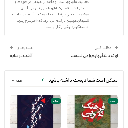
فعالیت‌های وی است. او علاوه بر تدریس در حوزه‏‌هاى
علمیه و انجام فعالیت‌های علمی و تبلیغی، آثاری با
موضوعات دینی در قالب مقاله و کتاب تألیف کرده است.
«سیمای عرشیان در کلام ابن الرضا(ع)» در شرح زیارت
زیارت جامعه کبیره، قره العین موالیان و ارباب معرفت است که از امام
جامعهٔ کبیره، یکی از آثار او است.
هادی(ع) به دست ما رسیده و به تعبیر حضرت صاحب الامر ارواحنا فداه،
نعمت الزیاره.
مطلب قبلی
پست بعدی
او که دلتنگیهایم را می شناسد
آفتاب در سایه
ممکن است شما دوست داشته باشید
همه
اسلام
اسلام