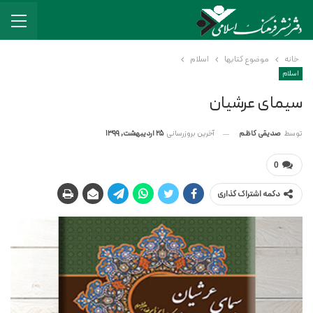
خانه
موضوع کتابها
اسلام
اسلام
سیمای عرشیان
آخرین بروزرسانی
25 اردیبهشت, 1399
توسط
صدیقی کاظم
0
دکمه اشتراک گذاری