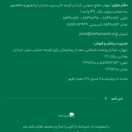
دفتر مرکزی:
تهران، ضلع جنوبی خیابان کریم خان، بین خیابان ایرانشهر و ماهشهر،
ساختمان زیتون، پلاک 146 واحد 1
تلفن: 88490782 – 88490498 – 88490154
نمابر: 88490154 کدپستی: 1584783939
ایمیل: print@daftarnashr.org
مدیریت پخش و فروش:
تهران، خیابان وحدت اسلامی، بعد از بیمارستان رازی، کوچه خندان، نبش خیابان
رضایی، پلاک ۶۶
تلفن: 55982353 و 33112100
نمابر: 33112100
شنبه تا چهارشنبه 8 صبح تا 16 بعداز ظهر
خبرنامه
با عضویت در خبرنامه، از آخرین اخبار و تخفیف های دفتر نشر