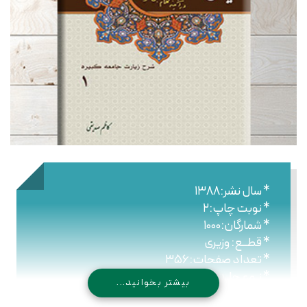
* سال نشر:۱۳۸۸
* نوبت چاپ:۲
* شمارگان:۱۰۰۰
* قطــع: وزیری
* تعداد صفحات:۳۵۶
* نـوع جلـد: سلیفون
بیشتر بخوانید...
* شابک: ۹۷۸۹۶۴۴۷۶۲۲۱۵