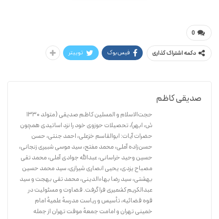
کاظم صدیقی
سیمای عرشیان
0
فیس‌بوک
توییتر
دکمه اشتراک گذاری
صدیقی کاظم
حجت‌الاسلام و المسلین کاظم صدیقی (متولد ۱۳۳۰
ش، ابهر)، تحصیلات حوزوی خود را نزد اساتیدی همچون
حضرات آیات: ابوالقاسم خزعلی، احمد جنتی، حسن
حسن‌زاده آملی، محمد مفتح، سید موسی شبیری زنجانی،
حسین وحید خراسانی، عبدالله جوادی آملی، محمد تقی
مصباح یزدی، یحیی انصاری شیرازی، سید محمد حسین
بهشتی، سید رضا بهاءالدینی، محمد تقی بهجت و سید
عبدالکریم کشمیری فرا گرفت. قضاوت و مسئولیت در
قوه قضائیه، تأسیس و ریاست مدرسهٔ علمیهٔ امام
خمینی تهران و امامت جمعهٔ موقت تهران از جمله