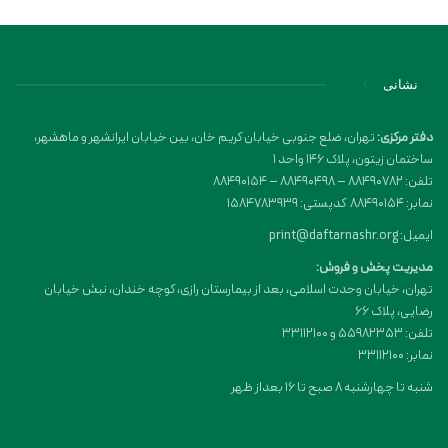
نشانی
دفتر مرکزی:
تهران، ضلع جنوبی خیابان کریم خان، بین خیابان ایرانشهر و ماهشهر،
ساختمان زیتون، پلاک 146 واحد 1
تلفن: 88490782 – 88490498 – 88490154
نمابر: 88490154 کدپستی: 1584783939
ایمیل: print@daftarnashr.org
مدیریت پخش و فروش:
تهران، خیابان وحدت اسلامی، بعد از بیمارستان رازی، کوچه خندان، نبش خیابان
رضایی، پلاک ۶۶
تلفن: 55982353 و 33112100
نمابر: 33112100
شنبه تا چهارشنبه 8 صبح تا 16 بعداز ظهر