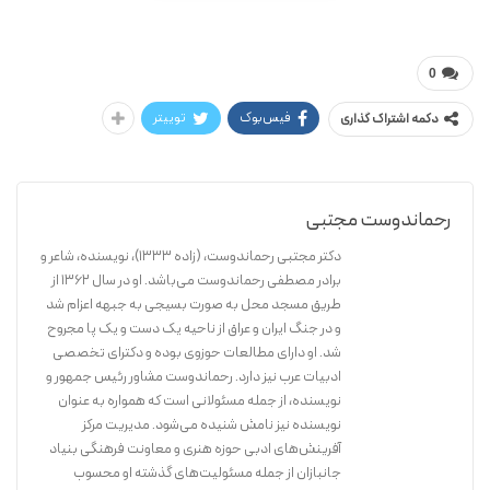
مجتبی رحماندوست
آموزش مبادی العربیه
0
فیس‌بوک
توییتر
دکمه اشتراک گذاری
رحماندوست مجتبی
دکتر مجتبی رحماندوست، (زاده ۱۳۳۳)، نویسنده، شاعر و
برادر مصطفی رحماندوست می‌باشد. او در سال ۱۳۶۲ از
طریق مسجد محل به صورت بسیجی به جبهه اعزام شد
و در جنگ ایران و عراق از ناحیه یک دست و یک پا مجروح
شد. او دارای مطالعات حوزوی بوده و دکترای تخصصی
ادبیات عرب نیز دارد. رحماندوست مشاور رئیس جمهور و
نویسنده، از جمله مسئولانی است که همواره به عنوان
نویسنده نیز نامش شنیده می‌شود. مدیریت مرکز
آفرینش‌های ادبی حوزه هنری و معاونت فرهنگی بنیاد
جانبازان از جمله مسئولیت‌های گذشته او محسوب