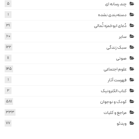
چند رسانه ای
5
دسته‌بندی نشده
1
دُعای ابوحَمزه ثُمالی
31
سایر
60
سبک زندگی
122
صوتی
11
علوم اجتماعی
145
فهرست آثار
1
کتاب الکترونیک
2
کودک و نوجوان
581
مراجع و کلیات
333
ویدئو
77