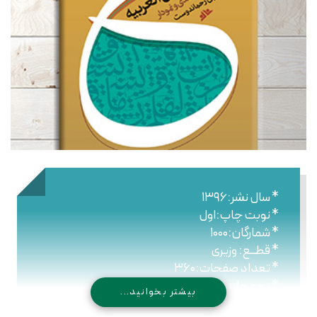
* سال نشر:۱۳۹۶
* نوبت چاپ:اول
* شمارگان:۱۰۰۰
* قطــع: وزیری
* تعداد صفحات:۳۶۰
* نـوع جلـد: شومیز
بیشتر بخوانید...
* شابک: ۹۷۸۹۶۴۴۷۶۴۷۷۶